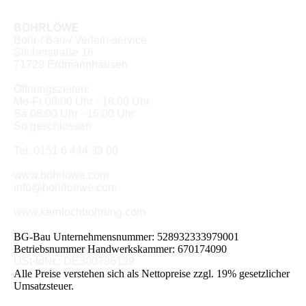
BOHRLÖWE
Bohr-/ Bau-/ Verleih-service
Silcherstraße 16
71729 Erdmannhausen
Öffnungszeiten:
Mo-Fr 08:00 Uhr - 18:00 Uhr
Sa 08:00 Uhr - 16:00 Uhr
So geschlossen
Tel: 0151 6 444 33 00
www.bohrlöwe.com
info@bohrloewe.com
www.kernlochbohrung.com
BG-Bau Unternehmensnummer: 528932333979001
Betriebsnummer Handwerkskammer: 670174090
USt-IdNr.: DE300796139
Alle Preise verstehen sich als Nettopreise zzgl. 19% gesetzlicher
Umsatzsteuer.