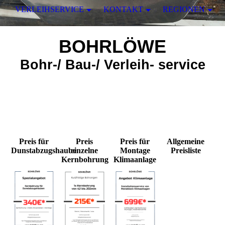
VERLEIHSERVICE
KONTAKT
REGIONEN
BOHRLÖWE
Bohr-/ Bau-/ Verleih- service
Preis für
Preis
Preis für
Allgemeine
Dunstabzugshaube
einzelne
Montage
Preisliste
Kernbohrung
Klimaanlage