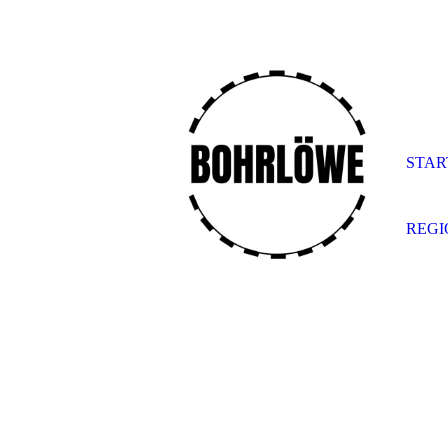
STAR
REG