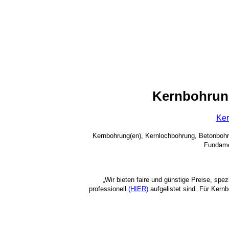
Kernbohrun
Ker
Kernbohrung(en), Kernlochbohrung, Betonboh
Fundame
„Wir bieten faire und günstige Preise, spe
professionell
(HIER)
aufgelistet sind. Für Kern