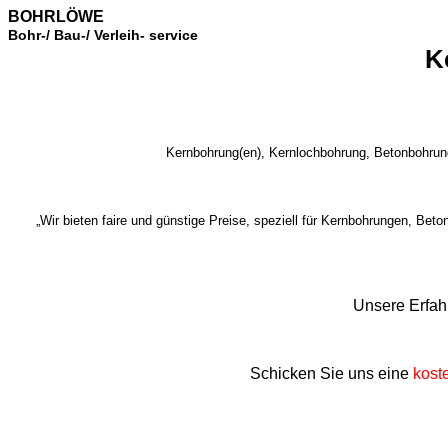
BOHRLÖWE
Bohr-/ Bau-/ Verleih- service
K
Kernbohrung(en), Kernlochbohrung, Betonbohrun
„Wir bieten faire und günstige Preise, speziell für Kernbohrungen, Bet
Unsere Erfah
Schicken Sie uns eine
kost