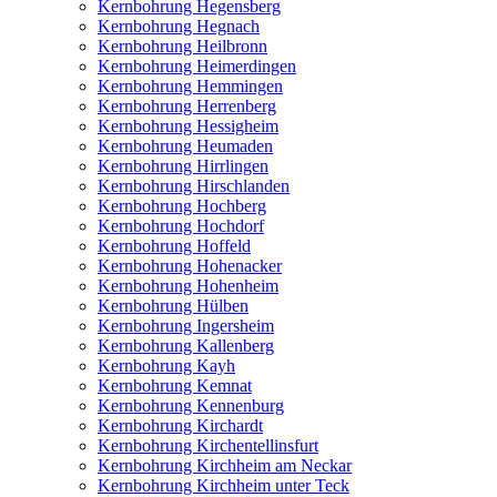
Kernbohrung Hegensberg
Kernbohrung Hegnach
Kernbohrung Heilbronn
Kernbohrung Heimerdingen
Kernbohrung Hemmingen
Kernbohrung Herrenberg
Kernbohrung Hessigheim
Kernbohrung Heumaden
Kernbohrung Hirrlingen
Kernbohrung Hirschlanden
Kernbohrung Hochberg
Kernbohrung Hochdorf
Kernbohrung Hoffeld
Kernbohrung Hohenacker
Kernbohrung Hohenheim
Kernbohrung Hülben
Kernbohrung Ingersheim
Kernbohrung Kallenberg
Kernbohrung Kayh
Kernbohrung Kemnat
Kernbohrung Kennenburg
Kernbohrung Kirchardt
Kernbohrung Kirchentellinsfurt
Kernbohrung Kirchheim am Neckar
Kernbohrung Kirchheim unter Teck