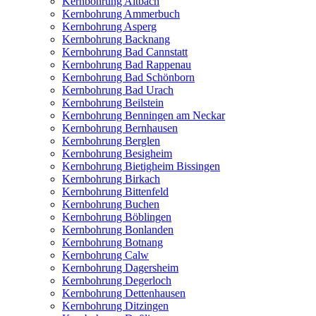
Kernbohrung Altbach
Kernbohrung Ammerbuch
Kernbohrung Asperg
Kernbohrung Backnang
Kernbohrung Bad Cannstatt
Kernbohrung Bad Rappenau
Kernbohrung Bad Schönborn
Kernbohrung Bad Urach
Kernbohrung Beilstein
Kernbohrung Benningen am Neckar
Kernbohrung Bernhausen
Kernbohrung Berglen
Kernbohrung Besigheim
Kernbohrung Bietigheim Bissingen
Kernbohrung Birkach
Kernbohrung Bittenfeld
Kernbohrung Buchen
Kernbohrung Böblingen
Kernbohrung Bonlanden
Kernbohrung Botnang
Kernbohrung Calw
Kernbohrung Dagersheim
Kernbohrung Degerloch
Kernbohrung Dettenhausen
Kernbohrung Ditzingen