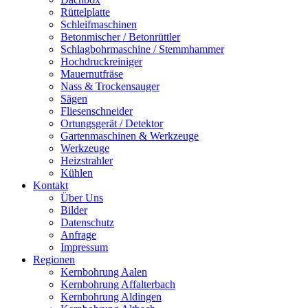
Rüttelplatte
Schleifmaschinen
Betonmischer / Betonrüttler
Schlagbohrmaschine / Stemmhammer
Hochdruckreiniger
Mauernutfräse
Nass & Trockensauger
Sägen
Fliesenschneider
Ortungsgerät / Detektor
Gartenmaschinen & Werkzeuge
Werkzeuge
Heizstrahler
Kühlen
Kontakt
Über Uns
Bilder
Datenschutz
Anfrage
Impressum
Regionen
Kernbohrung Aalen
Kernbohrung Affalterbach
Kernbohrung Aldingen