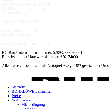
Mo-Fr 08:00 Uhr - 18:00 Uhr
Sa 08:00 Uhr - 16:00 Uhr
So geschlossen
Tel: 0151 6 444 33 00
www.bohrlöwe.com
info@bohrloewe.com
www.kernlochbohrung.com
BG-Bau Unternehmensnummer: 528932333979001
Betriebsnummer Handwerkskammer: 670174090
USt-IdNr.: DE300796139
Alle Preise verstehen sich als Nettopreise zzgl. 19% gesetzlicher Umsa
Startseite
BOHRLÖWE Leistungen
Preise
Verleihservice
Mietbedingungen
Dachbox