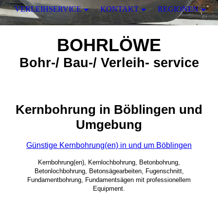
VERLEIHSERVICE
KONTAKT
REGIONEN
BOHRLÖWE
Bohr-/ Bau-/ Verleih- service
Kernbohrung in Böblingen und
Umgebung
Günstige Kernbohrung(en) in und um Böblingen
Kernbohrung(en), Kernlochbohrung, Betonbohrung,
Betonlochbohrung, Betonsägearbeiten, Fugenschnitt,
Fundamentbohrung, Fundamentsägen mit professionellem
Equipment.