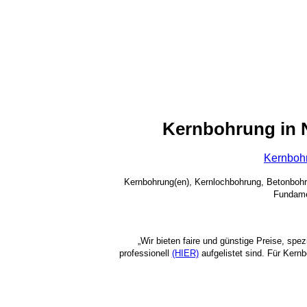
Kernbohrung in
Kernboh
Kernbohrung(en), Kernlochbohrung, Betonboh
Fundame
„Wir bieten faire und günstige Preise, spe
professionell
(HIER)
aufgelistet sind. Für Kern