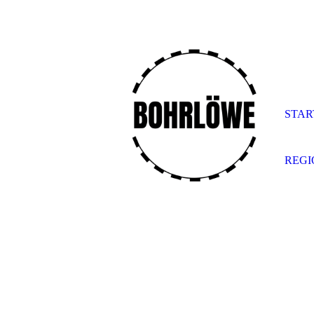
STAR
REG