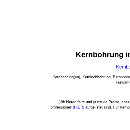
Kernbohrung i
Kernbo
Kernbohrung(en), Kernlochbohrung, Betonboh
Fundame
„Wir bieten faire und günstige Preise, spe
professionell
(HIER)
aufgelistet sind. Für Kern