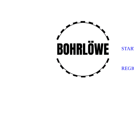
STAR
REG