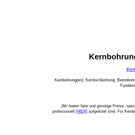
Kernbohrun
Ker
Kernbohrung(en), Kernlochbohrung, Betonboh
Fundame
„Wir bieten faire und günstige Preise, spe
professionell
(HIER)
aufgelistet sind. Für Kern