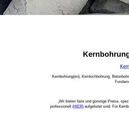
Kernbohrung
Ker
Kernbohrung(en), Kernlochbohrung, Betonboh
Fundame
„Wir bieten faire und günstige Preise, spe
professionell
(HIER)
aufgelistet sind. Für Kern