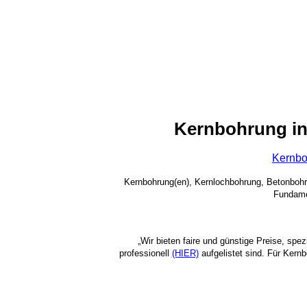
Kernbohrung i
Kernbo
Kernbohrung(en), Kernlochbohrung, Betonboh
Fundame
„Wir bieten faire und günstige Preise, spe
professionell
(HIER)
aufgelistet sind. Für Kern